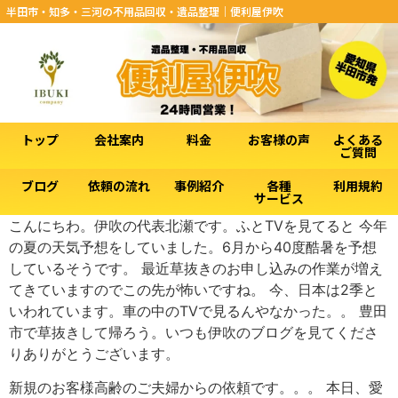
半田市・知多・三河の不用品回収・遺品整理｜便利屋伊吹
トップ
会社案内
料金
お客様の声
よくある
ご質問
ブログ
依頼の流れ
事例紹介
各種
利用規約
サービス
こんにちわ。伊吹の代表北瀬です。ふとTVを見てると 今年
の夏の天気予想をしていました。6月から40度酷暑を予想
しているそうです。 最近草抜きのお申し込みの作業が増え
てきていますのでこの先が怖いですね。 今、日本は2季と
いわれています。車の中のTVで見るんやなかった。。 豊田
市で草抜きして帰ろう。いつも伊吹のブログを見てくださ
りありがとうございます。
新規のお客様高齢のご夫婦からの依頼です。。。 本日、愛