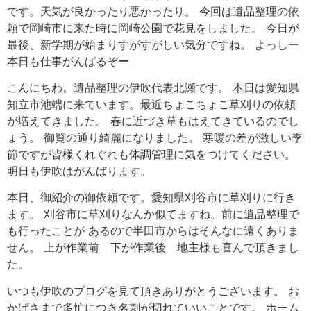
です。天気が良かったり悪かったり。 今回は遺品整理の依
頼で岡崎市に来た時に岡崎公園で花見をしました。 今日が
最後、新学期が始まりすがすがしい気分ですね。 よっしー
本日も仕事がんばるぞー
こんにちわ。遺品整理の伊吹代表北瀬です。 本日は愛知県
知立市池端に来ています。最近ちょこちょこ草刈りの依頼
が増えてきました。 春に近づき草もはえてきているのでし
ょう。 御覧の通り綺麗になりました。 寒暖の差が激しい季
節ですが皆様くれぐれも体調管理に気をつけてください。
明日も伊吹はがんばります。
本日、御紹介の御依頼です。愛知県刈谷市に草刈りに行き
ます。 刈谷市に草刈りなんか似てますね。前に遺品整理で
も行ったことが あるので半田市からはそんなに遠くありま
せん。 上が作業前 下が作業後 地主様も喜んで頂きまし
た。
いつも伊吹のブログを見て頂きありがとうございます。 お
かげさまで多忙につき名刺が切れていいことです。 ホーム