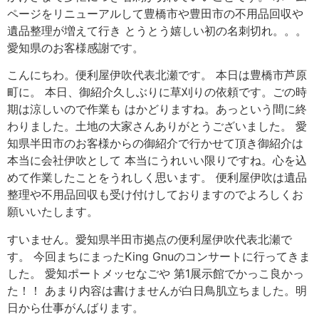
ページをリニューアルして豊橋市や豊田市の不用品回収や
遺品整理が増えて行き とうとう嬉しい初の名刺切れ。。。
愛知県のお客様感謝です。
こんにちわ。便利屋伊吹代表北瀬です。 本日は豊橋市芦原
町に。 本日、御紹介久しぶりに草刈りの依頼です。ごの時
期は涼しいので作業も はかどりますね。あっという間に終
わりました。土地の大家さんありがとうございました。 愛
知県半田市のお客様からの御紹介で行かせて頂き御紹介は
本当に会社伊吹として 本当にうれいい限りですね。心を込
めて作業したことをうれしく思います。 便利屋伊吹は遺品
整理や不用品回収も受け付けしておりますのでよろしくお
願いいたします。
すいません。愛知県半田市拠点の便利屋伊吹代表北瀬で
す。 今回まちにまったKing Gnuのコンサートに行ってきま
した。 愛知ポートメッセなごや 第1展示館でかっこ良かっ
た！！ あまり内容は書けませんが白日鳥肌立ちました。明
日から仕事がんばります。