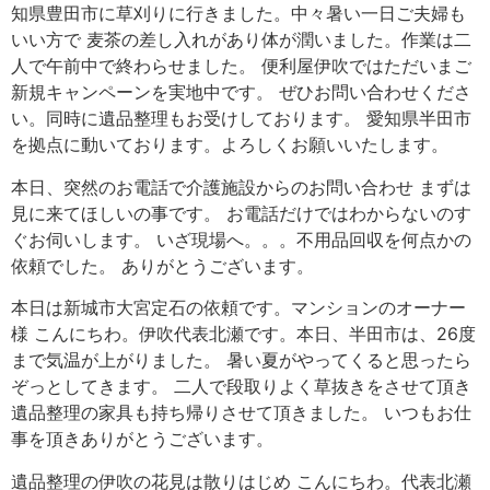
知県豊田市に草刈りに行きました。中々暑い一日ご夫婦も
いい方で 麦茶の差し入れがあり体が潤いました。作業は二
人で午前中で終わらせました。 便利屋伊吹ではただいまご
新規キャンペーンを実地中です。 ぜひお問い合わせくださ
い。同時に遺品整理もお受けしております。 愛知県半田市
を拠点に動いております。よろしくお願いいたします。
本日、突然のお電話で介護施設からのお問い合わせ まずは
見に来てほしいの事です。 お電話だけではわからないのす
ぐお伺いします。 いざ現場へ。。。不用品回収を何点かの
依頼でした。 ありがとうございます。
本日は新城市大宮定石の依頼です。マンションのオーナー
様 こんにちわ。伊吹代表北瀬です。本日、半田市は、26度
まで気温が上がりました。 暑い夏がやってくると思ったら
ぞっとしてきます。 二人で段取りよく草抜きをさせて頂き
遺品整理の家具も持ち帰りさせて頂きました。 いつもお仕
事を頂きありがとうございます。
遺品整理の伊吹の花見は散りはじめ こんにちわ。代表北瀬